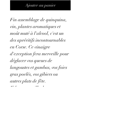
Ajouter au panier
Fin assemblage de quinquina, 
vin, plantes aromatiques et 
moût muté à l'alcool, c'est un 
des apréritifs incontournables 
en Corse. Ce vinaigre 
d'exception fera merveille pour 
déglacer vos queues de 
langoustes et gambas, vos foies 
gras poelés, vos gibiers ou 
autres plats de fête.
Il fera merveille dans une soupe 
de fraise à la menthe, sur des 
figues ou des pêches roties, et 
des clémentines poêlées.